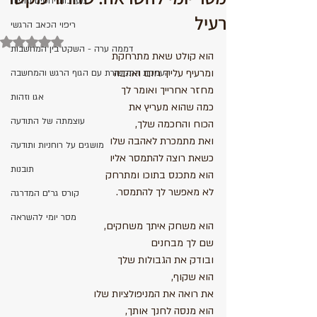
מערכות יחסים וזוגיות
רעיל
ריפוי הכאב הרגשי
Rated NaN out of 5 stars.
דממה ערה - השקט בין המחשבות
הוא קולט שאת מתרחקת
ומרעיף עלייך חום ואהבה
העמקת התקשורת עם הגוף הרגש והמחשבה
מחזר אחרייך ואומר לך
אגו וזהות
כמה שהוא מעריץ את 
עוצמתה של התודעה
הכוח והחכמה שלך,
ואת מתמכרת לאהבה שלו
מושגים על רוחניות ותודעה
כשאת רוצה להתמסר אליו
תובנות
הוא מתכנס בתוכו ומתרחק 
לא מאפשר לך להתמסר.
קורס גר״ם המדרגה
מסר יומי להשראה
הוא משחק איתך משחקים, 
שם לך מבחנים 
ובודק את הגבולות שלך
הוא שקוף, 
את רואה את המניפולציות שלו
הוא מנסה לחנך אותך, 