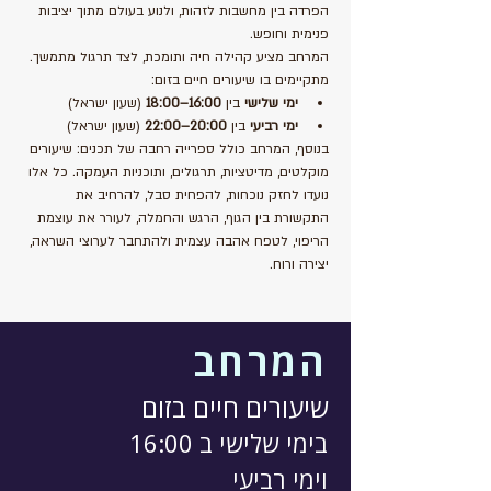
הפרדה בין מחשבות לזהות, ולנוע בעולם מתוך יציבות 
פנימית וחופש.
המרחב מציע קהילה חיה ותומכת, לצד תרגול מתמשך. 
מתקיימים בו שיעורים חיים בזום:
ימי שלישי
 בין 
16:00–18:00
 (שעון ישראל)
ימי רביעי
 בין 
20:00–22:00
 (שעון ישראל)
בנוסף, המרחב כולל ספרייה רחבה של תכנים: שיעורים 
מוקלטים, מדיטציות, תרגולים, ותוכניות העמקה. כל אלו 
נועדו לחזק נוכחות, להפחית סבל, להרחיב את 
התקשורת בין הגוף, הרגש והחמלה, לעורר את עוצמת 
הריפוי, לטפח אהבה עצמית ולהתחבר לערוצי השראה, 
יצירה ורוח.
המרחב
שיעורים חיים בזום
בימי שלישי ב 16:00
וימי רביעי