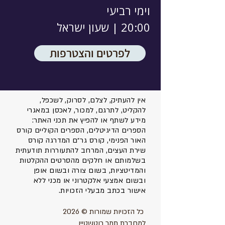
וימי רביעי
20:00 | שעון ישראל
לפרטים והצטרפות
אין להעתיק, לצלם, לסרוק, לשכפל,
להקליט, לתרגם, למכור, לאכסן במאגרי
מידע לשתף או להפיץ את תכני האתר:
הספרים הדיגיטלים, הספרים הקוליים קורס
האור הפנימי, קורס גר״ם המדרגה קורס
שירת העצים, המרחב להתעוררות תודעתית
בשלמותם או חלקים מהסרטים ההקלטות
והמדיטציות, בשום צורה ובשום אופן
ובשום אמצעי אלקטרוני או מכני ללא
אישור בכתב מבעלי הזכויות.
כל הזכויות שמורות © 2026
למחברת תמר רוטשטיין