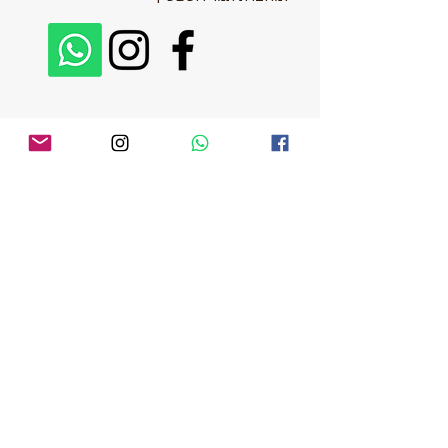
להפסקת החברות
במרחב להתעוררות
תודעתית כנסו לכאן
אין החזר כספי על רכישת קורסים מוצרים
דיגיטלים
ו
ספרים.
ייתכנו שינויים בתאריכים או בשעות במהלך
הקורסים, בהתאם לצורך.
את המנוי ל״מרחב״ ניתן להפסיק בכל זמן.
אין החזר כספי על חיוב חודשי או שנתי
ששולם מראש.