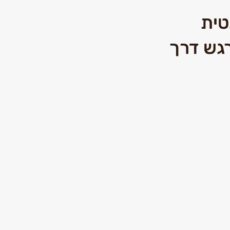
טית
גש דרך