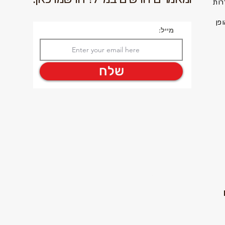
רות
פן
מייל:
שלח
להפסקת החברות
במרחב להתעוררות
תודעתית כנסו לכאן